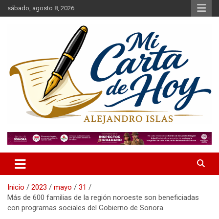
Saltar
sábado, agosto 8, 2026
al
contenido
Alejandro Islas Galarza
Mi Carta de Hoy
Inicio
2023
mayo
31
Más de 600 familias de la región noroeste son beneficiadas
con programas sociales del Gobierno de Sonora