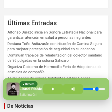
Últimas Entradas
Alfonso Durazo inicia en Sonora Estrategia Nacional para
garantizar atención en salud a personas migrantes
Destaca Toño Astiazarán contribución de Camina Segura
para mejorar percepción de seguridad en ciudadanos
Continúan trabajos de rehabilitación del colector sanitario
de 36 pulgadas en la colonia Sahuaro
Organiza Gobierno de Hermosillo Feria de Adopciones de
animales de compañía
Ts ra12 años de espera, habitantes del Río Sonora
agradecen a Durazo y Sheinbaum por construcción de
● Directo
Hospital Regional
Lionel Richie
Ballerina Girl
De Noticias