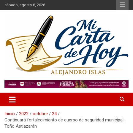
Saltar
sábado, agosto 8, 2026
al
contenido
Alejandro Islas Galarza
Mi Carta de Hoy
Inicio
2022
octubre
24
Continuará fortalecimiento de cuerpo de seguridad municipal:
Toño Astiazarán