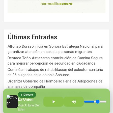
Últimas Entradas
Alfonso Durazo inicia en Sonora Estrategia Nacional para
garantizar atención en salud a personas migrantes
Destaca Toño Astiazarán contribución de Camina Segura
para mejorar percepción de seguridad en ciudadanos
Continúan trabajos de rehabilitación del colector sanitario
de 36 pulgadas en la colonia Sahuaro
Organiza Gobierno de Hermosillo Feria de Adopciones de
animales de compañía
Ts ra12 años de espera, habitantes del Río Sonora
● Directo
agradecen a Durazo y Sheinbaum por construcción de
La Union
Hospital Regional
Vivir Al Este Del
Eden