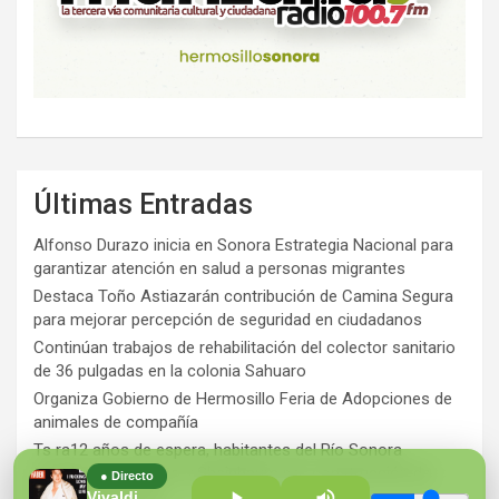
Últimas Entradas
Alfonso Durazo inicia en Sonora Estrategia Nacional para
garantizar atención en salud a personas migrantes
Destaca Toño Astiazarán contribución de Camina Segura
para mejorar percepción de seguridad en ciudadanos
Continúan trabajos de rehabilitación del colector sanitario
de 36 pulgadas en la colonia Sahuaro
Organiza Gobierno de Hermosillo Feria de Adopciones de
animales de compañía
Ts ra12 años de espera, habitantes del Río Sonora
agradecen a Durazo y Sheinbaum por construcción de
● Directo
Hospital Regional
Vivaldi