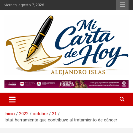
Saltar
viernes, agosto 7, 2026
al
contenido
Alejandro Islas Galarza
Mi Carta de Hoy
Inicio
2022
octubre
21
Istai, herramienta que contribuye al tratamiento de cáncer