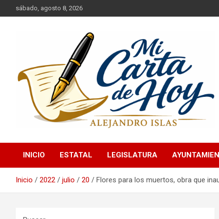
Saltar
sábado, agosto 8, 2026
al
contenido
Alejandro Islas Galarza
Mi Carta de Hoy
INICIO
ESTATAL
LEGISLATURA
AYUNTAMIE
Inicio
2022
julio
20
Flores para los muertos, obra que ina