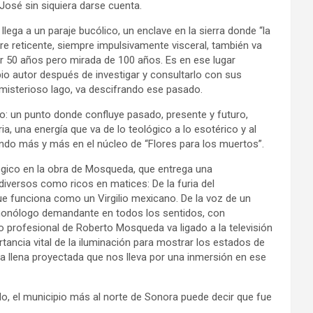
 José sin siquiera darse cuenta.
lega a un paraje bucólico, un enclave en la sierra donde “la
pre reticente, siempre impulsivamente visceral, también va
 50 años pero mirada de 100 años. Es en ese lugar
opio autor después de investigar y consultarlo con sus
misterioso lago, va descifrando ese pasado.
o: un punto donde confluye pasado, presente y futuro,
a, una energía que va de lo teológico a lo esotérico y al
ndo más y más en el núcleo de “Flores para los muertos”.
gico en la obra de Mosqueda, que entrega una
 diversos como ricos en matices: De la furia del
ue funciona como un Virgilio mexicano. De la voz de un
 monólogo demandante en todos los sentidos, con
profesional de Roberto Mosqueda va ligado a la televisión
rtancia vital de la iluminación para mostrar los estados de
a llena proyectada que nos lleva por una inmersión en ese
o, el municipio más al norte de Sonora puede decir que fue