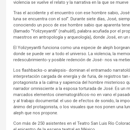
violencia se vuelve el relato y la narrativa en la que se mueve
Tras el accidente y el encuentro con ese hombre sabio, José l
luna se encuentra con el sol”. Durante siete días, José, siem
conociendo un poco de ese hombre sabio que aparenta tener
(llamado “Yolizyeyantli” (nahuátl), palabra acuñada por el pr
maestros en antropología y arqueología), donde José, en un 
El Yolizyeyantli funciona como una especie de aleph borgean
donde se puede ver a todo el universo. La violencia, la memori
redescubrimiento-y posible redención de José- nos va metie
Los flashbacks-o analepsis- dominan el entramado narratoló
interpretación cargada de energía y de furia, de registros tan
protagonista a la calma y sapiencia del hombre misterioso q
narrador omnisciente a la esposa torturada de José. Es un
marcados elementos cinematográficos-no en vano el pasado 
y al trabajo documental: el uso de efectos de sonido, la impo
ánimo del protagonista, o los visuales que nos ponen una lun
aleph que nos propone.
Con más de 250 asistentes en el Teatro San Luis Río Colorad
el epicentro de la escena teatral en México.