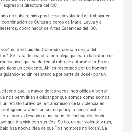
, expresó la directora del ISC.
do no hubiera sido posible sin la voluntad de trabajar en
a coordinación de Cultura a cargo de Mariel Leyva y el
lesteros, coordinador de Artes Escénicas del ISC.
 voz” en San Luis Río Colorado, corrió a cargo del
s”. Se trata de una obra compleja que narra la historia de
lincuencial que se dedica al robo de automóviles. En su
onde tiene un accidente. Ahí es rescatado por un hombre-
a guiando-no sin resistencia por parte de José- por un
uciferino que, la mayor de las veces, nos obliga a borrar
 que nos permitirían explicar por qué somos como somos.
un retrato furtivo de la transmisión de la violencia en
 protagonista-José, un ser en principio despreciable,
nero-, nos va llevando a una serie de flashbacks donde
que ir a vivir con sus tíos. Su tío, un ser violento y ruin,
 bajo esa nociva idea de que “los hombres no lloran”. La