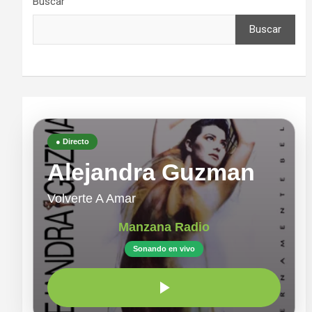
Buscar
Buscar
● Directo
Alejandra Guzman
Volverte A Amar
Manzana Radio
Sonando en vivo