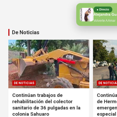
● Directo
Alejandra G
Volverte A Amar
De Noticias
DE NOTICIAS
DE NOTICIA
Continúan trabajos de
Continúa
rehabilitación del colector
de Hermo
sanitario de 36 pulgadas en la
emergen
colonia Sahuaro
especial