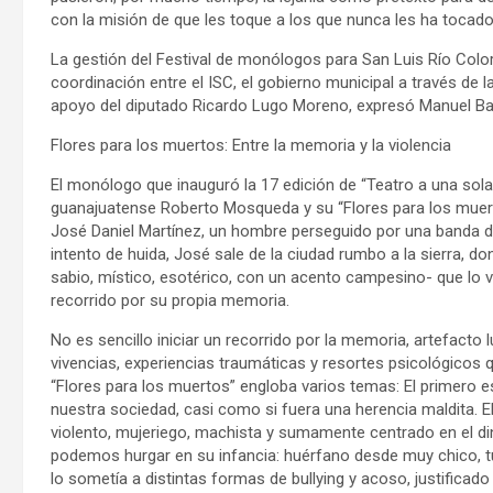
con la misión de que les toque a los que nunca les ha tocado”
La gestión del Festival de monólogos para San Luis Río Colora
coordinación entre el ISC, el gobierno municipal a través de l
apoyo del diputado Ricardo Lugo Moreno, expresó Manuel Bal
Flores para los muertos: Entre la memoria y la violencia
El monólogo que inauguró la 17 edición de “Teatro a una sola
guanajuatense Roberto Mosqueda y su “Flores para los muerto
José Daniel Martínez, un hombre perseguido por una banda de
intento de huida, José sale de la ciudad rumbo a la sierra, d
sabio, místico, esotérico, con un acento campesino- que lo v
recorrido por su propia memoria.
No es sencillo iniciar un recorrido por la memoria, artefacto l
vivencias, experiencias traumáticas y resortes psicológicos
“Flores para los muertos” engloba varios temas: El primero es 
nuestra sociedad, casi como si fuera una herencia maldita. El
violento, mujeriego, machista y sumamente centrado en el di
podemos hurgar en su infancia: huérfano desde muy chico, tuvo 
lo sometía a distintas formas de bullying y acoso, justificado