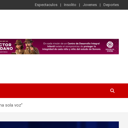
Espectaculos
Insolito
Jovenes
Deportes
na sola voz”