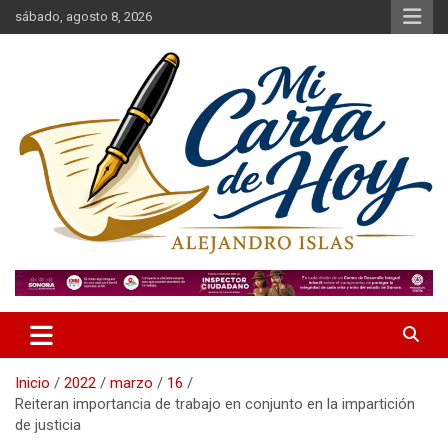
Saltar
sábado, agosto 8, 2026
al
contenido
Alejandro Islas Galarza
Mi Carta de Hoy
Inicio
2022
marzo
16
Reiteran importancia de trabajo en conjunto en la impartición
de justicia