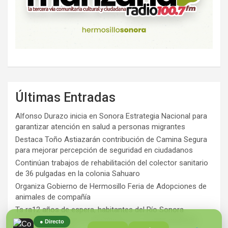
Últimas Entradas
Alfonso Durazo inicia en Sonora Estrategia Nacional para
garantizar atención en salud a personas migrantes
Destaca Toño Astiazarán contribución de Camina Segura
para mejorar percepción de seguridad en ciudadanos
Continúan trabajos de rehabilitación del colector sanitario
de 36 pulgadas en la colonia Sahuaro
Organiza Gobierno de Hermosillo Feria de Adopciones de
animales de compañía
Ts ra12 años de espera, habitantes del Río Sonora
agradecen a Durazo y Sheinbaum por construcción de
● Directo