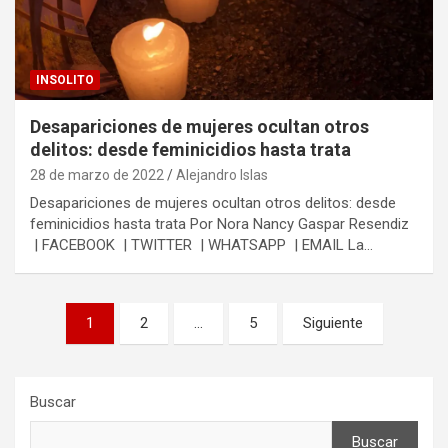
INSOLITO
Desapariciones de mujeres ocultan otros
delitos: desde feminicidios hasta trata
28 de marzo de 2022
Alejandro Islas
Desapariciones de mujeres ocultan otros delitos: desde
feminicidios hasta trata Por Nora Nancy Gaspar Resendiz
| FACEBOOK | TWITTER | WHATSAPP | EMAIL La…
Paginación
1
2
…
5
Siguiente
de
entradas
Buscar
Buscar