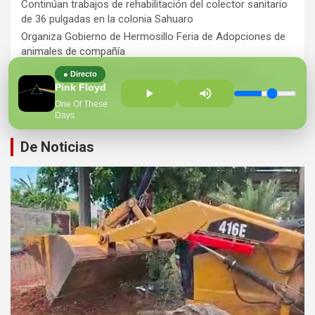
Continúan trabajos de rehabilitación del colector sanitario
de 36 pulgadas en la colonia Sahuaro
Organiza Gobierno de Hermosillo Feria de Adopciones de
animales de compañía
Ts ra12 años de espera, habitantes del Río Sonora
● Directo
agradecen a Durazo y Sheinbaum por construcción de
Pink Floyd
Hospital Regional
One Of These
Days
De Noticias