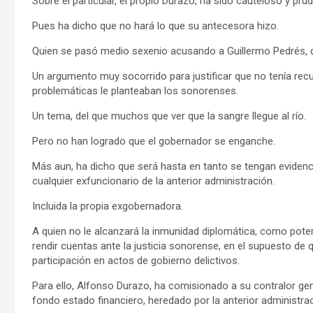
Sobre el particular, el propio Durazo, ha sido cauteloso y pru
Pues ha dicho que no hará lo que su antecesora hizo.
Quien se pasó medio sexenio acusando a Guillermo Pedrés, de
Un argumento muy socorrido para justificar que no tenía re
problemáticas le planteaban los sonorenses.
Un tema, del que muchos que ver que la sangre llegue al río.
Pero no han logrado que el gobernador se enganche.
Más aun, ha dicho que será hasta en tanto se tengan eviden
cualquier exfuncionario de la anterior administración.
Incluida la propia exgobernadora.
A quien no le alcanzará la inmunidad diplomática, como pote
rendir cuentas ante la justicia sonorense, en el supuesto de
participación en actos de gobierno delictivos.
Para ello, Alfonso Durazo, ha comisionado a su contralor gen
fondo estado financiero, heredado por la anterior administrac