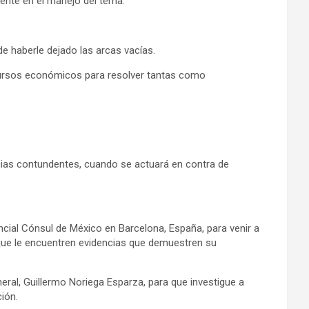
dente en el manejo del tema.
 haberle dejado las arcas vacías.
cursos económicos para resolver tantas como
cias contundentes, cuando se actuará en contra de
ncial Cónsul de México en Barcelona, España, para venir a
 que le encuentren evidencias que demuestren su
eral, Guillermo Noriega Esparza, para que investigue a
ión.