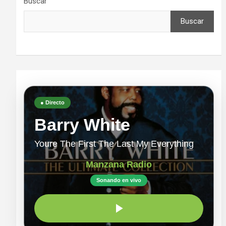
Buscar
Buscar
● Directo
Barry White
Youre The First The Last My Everything
Manzana Radio
Sonando en vivo