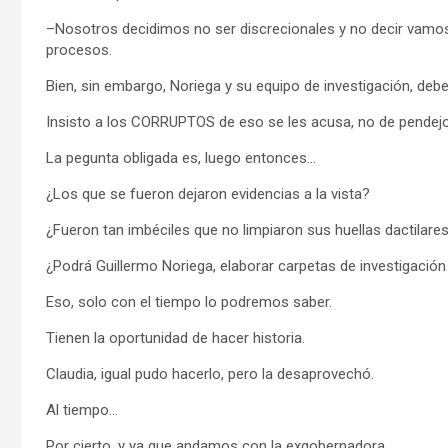
–Nosotros decidimos no ser discrecionales y no decir vamos
procesos.
Bien, sin embargo, Noriega y su equipo de investigación, debe
Insisto a los CORRUPTOS de eso se les acusa, no de pendejo
La pegunta obligada es, luego entonces…
¿Los que se fueron dejaron evidencias a la vista?
¿Fueron tan imbéciles que no limpiaron sus huellas dactilares
¿Podrá Guillermo Noriega, elaborar carpetas de investigació
Eso, solo con el tiempo lo podremos saber.
Tienen la oportunidad de hacer historia.
Claudia, igual pudo hacerlo, pero la desaprovechó.
Al tiempo…
Por cierto, y ya que andamos con la exgobernadora.