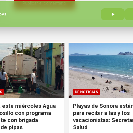
oys
S
DE NOTICIAS
 este miércoles Agua
Playas de Sonora están
sillo con programa
para recibir a las y los
te con brigada
vacacionistas: Secreta
 de pipas
Salud