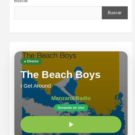
Buscar
Buscar
● Directo
The Beach Boys
I Get Around
Manzana Radio
Sonando en vivo