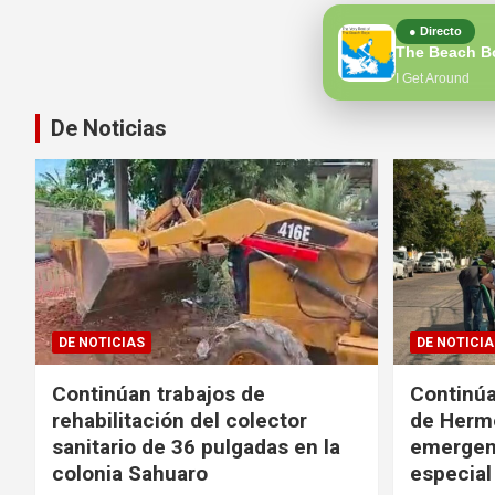
● Directo
The Beach B
I Get Around
De Noticias
DE NOTICIAS
DE NOTICIA
Continúan trabajos de
Continúa
rehabilitación del colector
de Hermo
sanitario de 36 pulgadas en la
emergen
colonia Sahuaro
especial