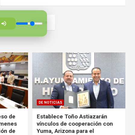
79
Siguiente
DE NOTICIAS
eso de
Establece Toño Astiazarán
ámenes
vínculos de cooperación con
ión de
Yuma, Arizona para el