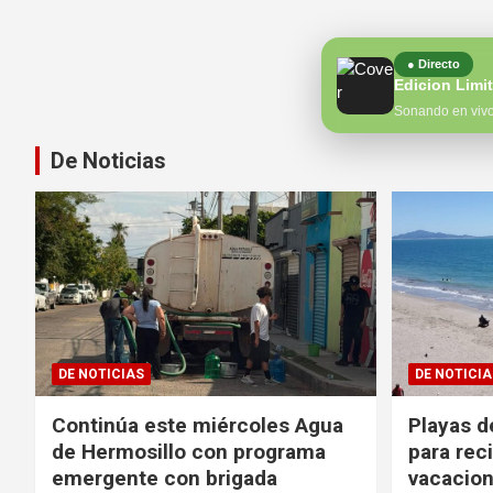
● Directo
Edicion Limi
Sonando en viv
De Noticias
DE NOTICIAS
DE NOTICIA
Continúa este miércoles Agua
Playas d
de Hermosillo con programa
para reci
emergente con brigada
vacacion