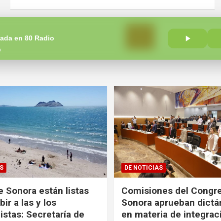
Paginación
1
2
…
tada en 80 Radio
de
o
entradas
S
DE NOTICIAS
e Sonora están listas
Comisiones del Congr
bir a las y los
Sonora aprueban dict
istas: Secretaría de
en materia de integrac