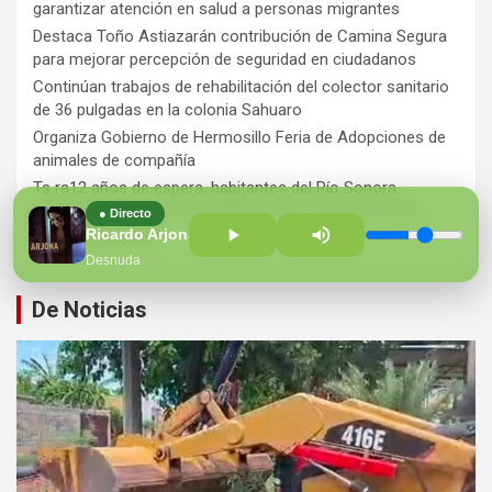
garantizar atención en salud a personas migrantes
Destaca Toño Astiazarán contribución de Camina Segura
para mejorar percepción de seguridad en ciudadanos
Continúan trabajos de rehabilitación del colector sanitario
de 36 pulgadas en la colonia Sahuaro
Organiza Gobierno de Hermosillo Feria de Adopciones de
animales de compañía
Ts ra12 años de espera, habitantes del Río Sonora
agradecen a Durazo y Sheinbaum por construcción de
● Directo
Hospital Regional
Ricardo Arjona
Desnuda
De Noticias