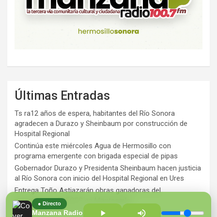
Últimas Entradas
Ts ra12 años de espera, habitantes del Río Sonora
agradecen a Durazo y Sheinbaum por construcción de
Hospital Regional
Continúa este miércoles Agua de Hermosillo con
programa emergente con brigada especial de pipas
Gobernador Durazo y Presidenta Sheinbaum hacen justicia
al Río Sonora con inicio del Hospital Regional en Ures
Entrega Toño Astiazarán obras ganadoras del
presupuesto CRECES en Montecarlo
● Directo
¡Perversidad sin límites!
Manzana Radio 100.7 FM