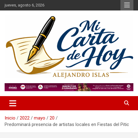
Saltar
jueves, agosto 6, 2026
al
contenido
Alejandro Islas Galarza
Mi Carta de Hoy
Inicio
2022
mayo
20
Predominará presencia de artistas locales en Fiestas del Pitic