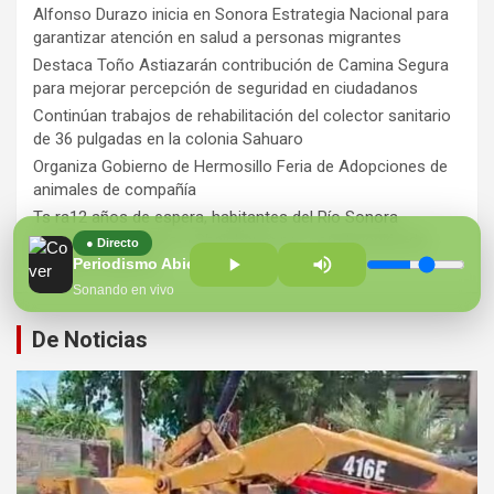
Alfonso Durazo inicia en Sonora Estrategia Nacional para
garantizar atención en salud a personas migrantes
Destaca Toño Astiazarán contribución de Camina Segura
para mejorar percepción de seguridad en ciudadanos
Continúan trabajos de rehabilitación del colector sanitario
de 36 pulgadas en la colonia Sahuaro
Organiza Gobierno de Hermosillo Feria de Adopciones de
animales de compañía
Ts ra12 años de espera, habitantes del Río Sonora
agradecen a Durazo y Sheinbaum por construcción de
● Directo
Hospital Regional
Periodismo Abierto con Belem Fuentes y Alejandro Islas
Sonando en vivo
De Noticias