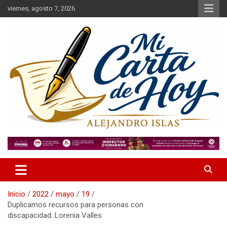
Saltar
viernes, agosto 7, 2026
al
contenido
Alejandro Islas Galarza
Mi Carta de Hoy
Inicio
2022
mayo
19
Duplicamos recursos para personas con
discapacidad: Lorenia Valles