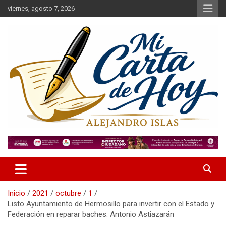
Saltar
viernes, agosto 7, 2026
al
contenido
Alejandro Islas Galarza
Mi Carta de Hoy
Inicio
2021
octubre
1
Listo Ayuntamiento de Hermosillo para invertir con el Estado y
Federación en reparar baches: Antonio Astiazarán