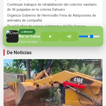
Continúan trabajos de rehabilitación del colector sanitario
de 36 pulgadas en la colonia Sahuaro
Organiza Gobierno de Hermosillo Feria de Adopciones de
animales de compañía
Ts ra12 años de espera, habitantes del Río Sonora
agradecen a Durazo y Sheinbaum por construcción de
● Directo
Hospital Regional
Mar en Calma
Cierra los Ojos
De Noticias