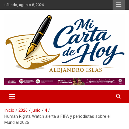
Saltar
sábado, agosto 8, 2026
al
contenido
Alejandro Islas Galarza
Mi Carta de Hoy
Inicio
2026
junio
4
Human Rights Watch alerta a FIFA y periodistas sobre el
Mundial 2026