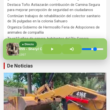
Destaca Toño Astiazarán contribución de Camina Segura
para mejorar percepción de seguridad en ciudadanos
Continúan trabajos de rehabilitación del colector sanitario
de 36 pulgadas en la colonia Sahuaro
Organiza Gobierno de Hermosillo Feria de Adopciones de
animales de compañía
Ts ra12 años de espera, habitantes del Río Sonora
agradecen a Durazo y Sheinbaum por construcción de
● Directo
Hospital Regional
055 - Sheryl Crow - If It Makes You Happy
1997
De Noticias