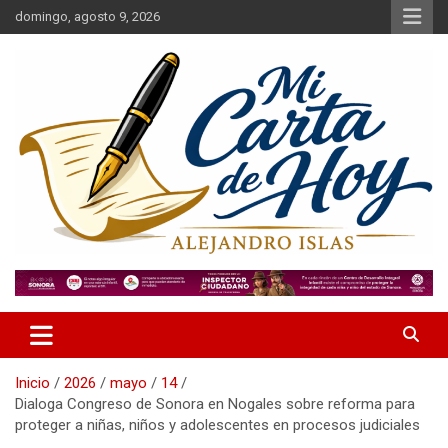
Saltar
domingo, agosto 9, 2026
al
contenido
Alejandro Islas Galarza
Mi Carta de Hoy
Inicio
2026
mayo
14
Dialoga Congreso de Sonora en Nogales sobre reforma para
proteger a niñas, niños y adolescentes en procesos judiciales