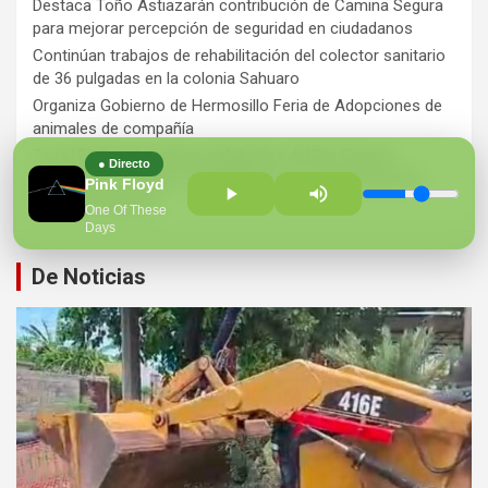
Destaca Toño Astiazarán contribución de Camina Segura
para mejorar percepción de seguridad en ciudadanos
Continúan trabajos de rehabilitación del colector sanitario
de 36 pulgadas en la colonia Sahuaro
Organiza Gobierno de Hermosillo Feria de Adopciones de
animales de compañía
Ts ra12 años de espera, habitantes del Río Sonora
● Directo
agradecen a Durazo y Sheinbaum por construcción de
Pink Floyd
Hospital Regional
One Of These
Days
De Noticias