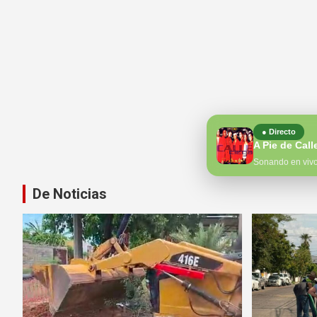
● Directo
Sonando en viv
De Noticias