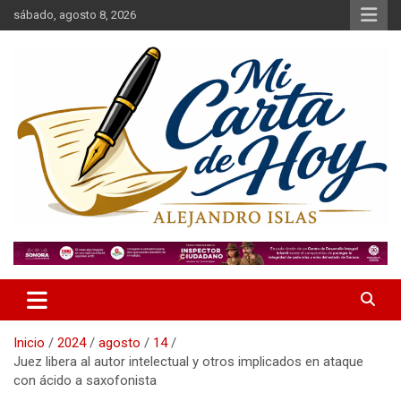
Saltar
sábado, agosto 8, 2026
al
contenido
Alejandro Islas Galarza
Mi Carta de Hoy
Inicio
2024
agosto
14
Juez libera al autor intelectual y otros implicados en ataque
con ácido a saxofonista