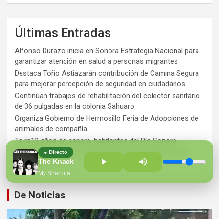
Últimas Entradas
Alfonso Durazo inicia en Sonora Estrategia Nacional para
garantizar atención en salud a personas migrantes
Destaca Toño Astiazarán contribución de Camina Segura
para mejorar percepción de seguridad en ciudadanos
Continúan trabajos de rehabilitación del colector sanitario
de 36 pulgadas en la colonia Sahuaro
Organiza Gobierno de Hermosillo Feria de Adopciones de
animales de compañía
Ts ra12 años de espera, habitantes del Río Sonora
agradecen a Durazo y Sheinbaum por construcción de
● Directo
Hospital Regional
The Knack
My Sharona
De Noticias