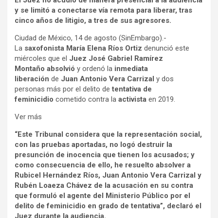
El Juez no acudió de manera presencial a la audiencia
y se limitó a conectarse vía remota para liberar, tras
cinco años de litigio, a tres de sus agresores.
Ciudad de México, 14 de agosto (SinEmbargo).-
La
saxofonista
María Elena Ríos
Ortiz
denunció este
miércoles que el
Juez José Gabriel Ramírez
Montaño
absolvió
y ordenó la
inmediata
liberación
de
Juan Antonio Vera Carrizal
y dos
personas más por el delito de
tentativa de
feminicidio
cometido contra la
activista
en 2019.
Ver más
“Este Tribunal considera que la representación social,
con las pruebas aportadas, no logó destruir la
presunción de inocencia que tienen los acusados; y
como consecuencia de ello, he resuelto absolver a
Rubicel Hernández Ríos, Juan Antonio Vera Carrizal y
Rubén Loaeza Chávez de la acusación en su contra
que formuló el agente del Ministerio Público por el
delito de feminicidio en grado de tentativa”, declaró el
Juez durante la audiencia.