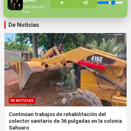
Queen
Hospital Regional
Dont Stop Me
Now
De Noticias
DE NOTICIAS
Continúan trabajos de rehabilitación del
colector sanitario de 36 pulgadas en la colonia
Sahuaro