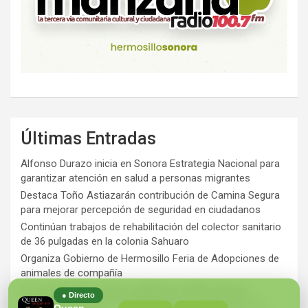
Últimas Entradas
Alfonso Durazo inicia en Sonora Estrategia Nacional para
garantizar atención en salud a personas migrantes
Destaca Toño Astiazarán contribución de Camina Segura
para mejorar percepción de seguridad en ciudadanos
Continúan trabajos de rehabilitación del colector sanitario
de 36 pulgadas en la colonia Sahuaro
Organiza Gobierno de Hermosillo Feria de Adopciones de
animales de compañía
Ts ra12 años de espera, habitantes del Río Sonora
● Directo
agradecen a Durazo y Sheinbaum por construcción de