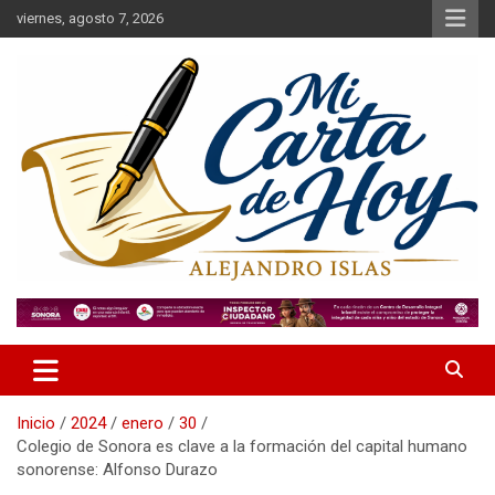
Saltar
viernes, agosto 7, 2026
al
contenido
Alejandro Islas Galarza
Mi Carta de Hoy
Inicio
2024
enero
30
Colegio de Sonora es clave a la formación del capital humano
sonorense: Alfonso Durazo