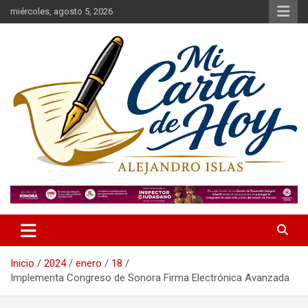
Saltar
miércoles, agosto 5, 2026
al
contenido
Alejandro Islas Galarza
Mi Carta de Hoy
Inicio
2024
enero
18
Implementa Congreso de Sonora Firma Electrónica Avanzada