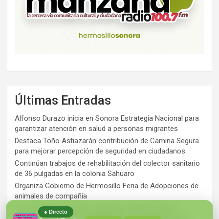
Últimas Entradas
Alfonso Durazo inicia en Sonora Estrategia Nacional para
garantizar atención en salud a personas migrantes
Destaca Toño Astiazarán contribución de Camina Segura
para mejorar percepción de seguridad en ciudadanos
Continúan trabajos de rehabilitación del colector sanitario
de 36 pulgadas en la colonia Sahuaro
Organiza Gobierno de Hermosillo Feria de Adopciones de
animales de compañía
Ts ra12 años de espera, habitantes del Río Sonora
● Directo
agradecen a Durazo y Sheinbaum por construcción de