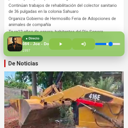
Continúan trabajos de rehabilitación del colector sanitario
de 36 pulgadas en la colonia Sahuaro
Organiza Gobierno de Hermosillo Feria de Adopciones de
animales de compañía
Ts ra12 años de espera, habitantes del Río Sonora
agradecen a Durazo y Sheinbaum por construcción de
● Directo
Hospital Regional
084 - Joe - Don't Wanna Be A Player
1997
De Noticias