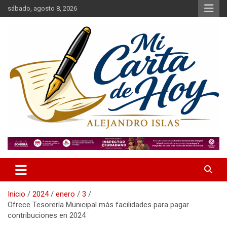
Saltar
sábado, agosto 8, 2026
al
contenido
Alejandro Islas Galarza
Mi Carta de Hoy
Inicio
2024
enero
3
Ofrece Tesorería Municipal más facilidades para pagar
contribuciones en 2024