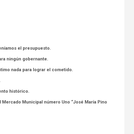
eníamos el presupuesto.
ara ningún gobernante.
mo nada para lograr el cometido.
.
to histórico.
el Mercado Municipal número Uno “José María Pino