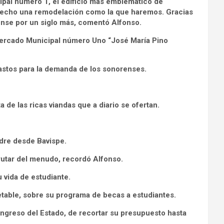
pal número 1, el edificio más emblemático de
 hecho una remodelación como la que haremos. Gracias
ense por un siglo más, comentó Alfonso.
Mercado Municipal número Uno “José María Pino
astos para la demanda de los sonorenses.
de las ricas viandas que a diario se ofertan.
dre desde Bavispe.
rutar del menudo, recordó Alfonso.
 vida de estudiante.
table, sobre su programa de becas a estudiantes.
ongreso del Estado, de recortar su presupuesto hasta