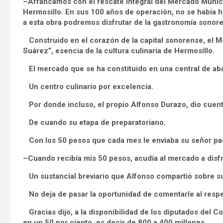
–Arrancamos con el rescate integral del Mercado Munici
Hermosillo. En sus 100 años de operación, no se había
a esta obra podremos disfrutar de la gastronomía sonor
Construido en el corazón de la capital sonorense, el 
Suárez”, esencia de la cultura culinaria de Hermosillo.
El mercado que se ha constituido en una central de ab
Un centro culinario por excelencia.
Por donde incluso, el propio Alfonso Durazo, dio cuenta 
De cuando su etapa de preparatoriano.
Con los 50 pesos que cada mes le enviaba su señor pa
–Cuando recibía mis 50 pesos, acudía al mercado a disf
Un sustancial breviario que Alfonso compartió sobre su
No deja de pasar la oportunidad de comentarle al respe
Gracias dijo, a la disponibilidad de los diputados del C
en un 50 por ciento, es decir de 800 a 400 millones.