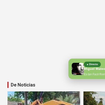
● Directo
Miguel Mate
Es tan Facil Ro
De Noticias