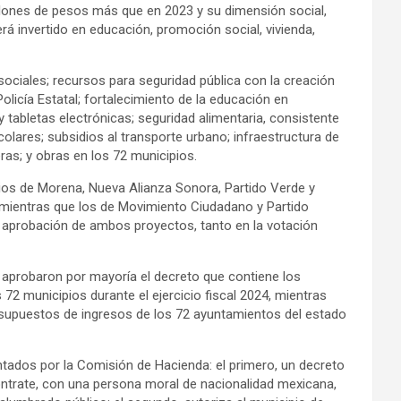
llones de pesos más que en 2023 y su dimensión social,
erá invertido en educación, promoción social, vivienda,
ociales; recursos para seguridad pública con la creación
licía Estatal; fortalecimiento de la educación en
 tabletas electrónicas; seguridad alimentaria, consistente
lares; subsidios al transporte urbano; infraestructura de
eras; y obras en los 72 municipios.
ios de Morena, Nueva Alianza Sonora, Partido Verde y
, mientras que los de Movimiento Ciudadano y Partido
a aprobación de ambos proyectos, tanto en la votación
 aprobaron por mayoría el decreto que contiene los
 72 municipios durante el ejercicio fiscal 2024, mientras
esupuestos de ingresos de los 72 ayuntamientos del estado
ados por la Comisión de Hacienda: el primero, un decreto
ontrate, con una persona moral de nacionalidad mexicana,