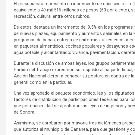
El presupuesto representa un incremento de casi seis mil mi
equivalente a 49 mil 516 millones de pesos (60 por ciento), s
recreación, cultura, entre otros rubros.
De estos, destaca un incremento del 9.5% en los programas s
de nuevas plazas, equipamiento y aumentos salariales en la Po
programas de becas, entrega de uniformes, útiles escolares y
en paquetes alimenticios, cocinas populares y desayunos esco
agua potable y alcantarillado; vivienda, pavimentación, carret
Durante la discusión de ambas leyes, los grupos parlamentar
Partido del Trabajo expresaron su respaldo al paquete fiscal
Acción Nacional dieron a conocer su postura en contra de l
general como en la particular.
Una vez aprobado el paquete económico, las y los diputados
factores de distribución de participaciones federales para los
que por unanimidad se aprobaron las leyes de ingresos y pr
de Sonora.
Asimismo, se aprobaron por mayoría tres dictámenes present
que autoriza al municipio de Cananea, para que gestione y c