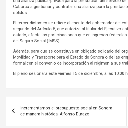
una alianza pública-privada para la prestación del servicio de
Caborca a gestionar y contratar una alianza para la prestación
sólidos.
El tercer dictamen se refiere al escrito del gobernador del e
segundo del Artículo 5, que autoriza al titular del Ejecutivo 
estado, afecte las participaciones que en ingresos federales
del Seguro Social (IMSS).
Además, para que se constituya en obligado solidario del or
Movilidad y Transporte para el Estado de Sonora o de las emp
formalicen el convenio de incorporación al régimen a sus tra
El pleno sesionará este viernes 15 de diciembre, a las 10:00 h
Navegación
Incrementamos el presupuesto social en Sonora
de
de manera histórica: Alfonso Durazo
entradas