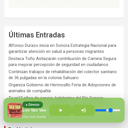
Últimas Entradas
Alfonso Durazo inicia en Sonora Estrategia Nacional para
garantizar atención en salud a personas migrantes
Destaca Toño Astiazarán contribución de Camina Segura
para mejorar percepción de seguridad en ciudadanos
Continúan trabajos de rehabilitación del colector sanitario
de 36 pulgadas en la colonia Sahuaro
Organiza Gobierno de Hermosillo Feria de Adopciones de
animales de compañía
Ts ra12 años de espera, habitantes del Río Sonora
agradecen a Durazo y Sheinbaum por construcción de
● Directo
Hospital Regional
Los Van Van
Uno solo fuerte