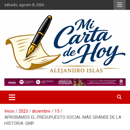
Saltar
sábado, agosto 8, 2026
al
contenido
Alejandro Islas Galarza
Mi Carta de Hoy
Inicio
2023
diciembre
15
APROBAMOS EL PRESUPUESTO SOCIAL MÁS GRANDE DE LA
HISTORIA: GMP