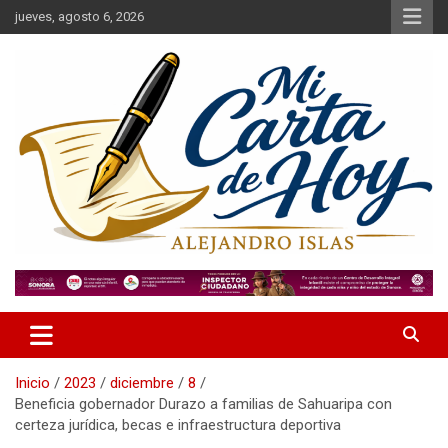
Saltar
jueves, agosto 6, 2026
al
contenido
Alejandro Islas Galarza
Mi Carta de Hoy
Inicio
2023
diciembre
8
Beneficia gobernador Durazo a familias de Sahuaripa con
certeza jurídica, becas e infraestructura deportiva