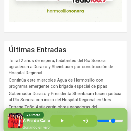
Últimas Entradas
Ts ra12 años de espera, habitantes del Río Sonora
agradecen a Durazo y Sheinbaum por construcción de
Hospital Regional
Continúa este miércoles Agua de Hermosillo con
programa emergente con brigada especial de pipas
Gobernador Durazo y Presidenta Sheinbaum hacen justicia
al Río Sonora con inicio del Hospital Regional en Ures
Entrega Toño Astiazarán obras ganadoras del
presupuesto CRECES en Montecarlo
● Directo
¡Perversidad sin límites!
A Pie de Calle con Alejandro Islas
Sonando en vivo