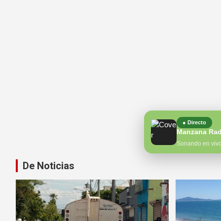
● Directo
Manzana Rad
Sonando en viv
De Noticias