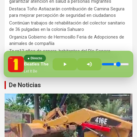
garantizar atención en salud a personas migrantes
Destaca Toño Astiazarán contribución de Camina Segura
para mejorar percepción de seguridad en ciudadanos
Continúan trabajos de rehabilitación del colector sanitario
de 36 pulgadas en la colonia Sahuaro
Organiza Gobierno de Hermosillo Feria de Adopciones de
animales de compañía
Ts ra12 años de espera, habitantes del Río Sonora
agradecen a Durazo y Sheinbaum por construcción de
● Directo
Hospital Regional
Beatles The
Let It Be
De Noticias