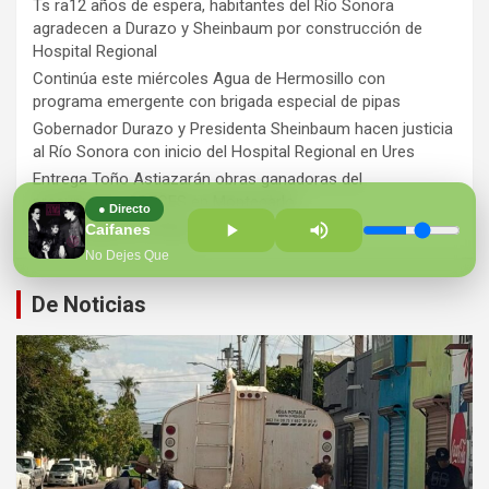
Ts ra12 años de espera, habitantes del Río Sonora
agradecen a Durazo y Sheinbaum por construcción de
Hospital Regional
Continúa este miércoles Agua de Hermosillo con
programa emergente con brigada especial de pipas
Gobernador Durazo y Presidenta Sheinbaum hacen justicia
al Río Sonora con inicio del Hospital Regional en Ures
Entrega Toño Astiazarán obras ganadoras del
presupuesto CRECES en Montecarlo
● Directo
¡Perversidad sin límites!
Caifanes
No Dejes Que
De Noticias