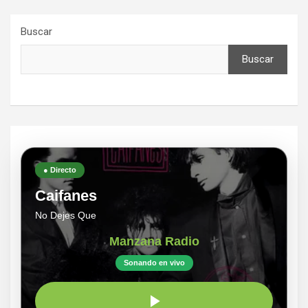
Buscar
Buscar
● Directo
Caifanes
No Dejes Que
Manzana Radio
Sonando en vivo