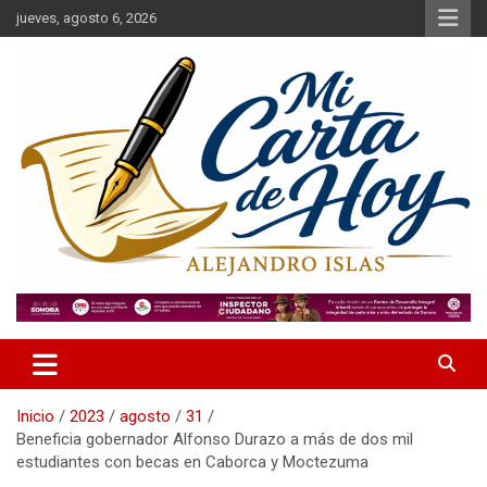
Saltar
jueves, agosto 6, 2026
al
contenido
Alejandro Islas Galarza
Mi Carta de Hoy
Inicio
2023
agosto
31
Beneficia gobernador Alfonso Durazo a más de dos mil
estudiantes con becas en Caborca y Moctezuma