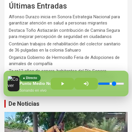
Últimas Entradas
Alfonso Durazo inicia en Sonora Estrategia Nacional para
garantizar atención en salud a personas migrantes
Destaca Toño Astiazarán contribución de Camina Segura
para mejorar percepción de seguridad en ciudadanos
Continúan trabajos de rehabilitación del colector sanitario
de 36 pulgadas en la colonia Sahuaro
Organiza Gobierno de Hermosillo Feria de Adopciones de
animales de compañía
Ts ra12 años de espera, habitantes del Río Sonora
agradecen a Durazo y Sheinbaum por construcción de
● Directo
Hospital Regional
Punto Medio Noticias con Diana Figueroa
Sonando en vivo
De Noticias