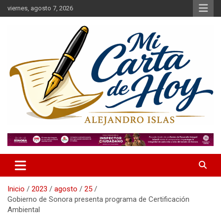
Saltar
viernes, agosto 7, 2026
al
contenido
Alejandro Islas Galarza
Mi Carta de Hoy
Inicio
2023
agosto
25
Gobierno de Sonora presenta programa de Certificación
Ambiental