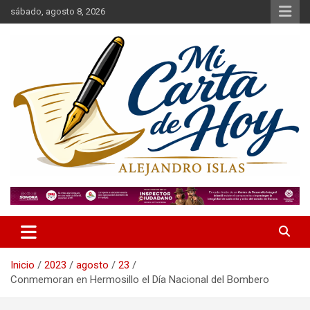
Saltar
sábado, agosto 8, 2026
al
contenido
Alejandro Islas Galarza
Mi Carta de Hoy
Inicio
2023
agosto
23
Conmemoran en Hermosillo el Día Nacional del Bombero