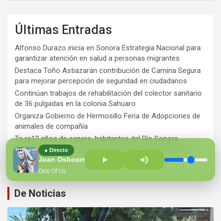
Últimas Entradas
Alfonso Durazo inicia en Sonora Estrategia Nacional para
garantizar atención en salud a personas migrantes
Destaca Toño Astiazarán contribución de Camina Segura
para mejorar percepción de seguridad en ciudadanos
Continúan trabajos de rehabilitación del colector sanitario
de 36 pulgadas en la colonia Sahuaro
Organiza Gobierno de Hermosillo Feria de Adopciones de
animales de compañía
Ts ra12 años de espera, habitantes del Río Sonora
agradecen a Durazo y Sheinbaum por construcción de
● Directo
Hospital Regional
Joan Osboorne
One Of Us
De Noticias