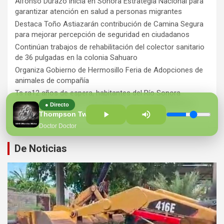
Alfonso Durazo inicia en Sonora Estrategia Nacional para
garantizar atención en salud a personas migrantes
Destaca Toño Astiazarán contribución de Camina Segura
para mejorar percepción de seguridad en ciudadanos
Continúan trabajos de rehabilitación del colector sanitario
de 36 pulgadas en la colonia Sahuaro
Organiza Gobierno de Hermosillo Feria de Adopciones de
animales de compañía
Ts ra12 años de espera, habitantes del Río Sonora
agradecen a Durazo y Sheinbaum por construcción de
● Directo
Hospital Regional
Thompson Twins The
Doctor Doctor
De Noticias