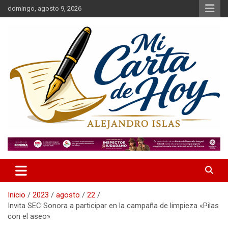
Saltar
domingo, agosto 9, 2026
al
contenido
Alejandro Islas Galarza
Mi Carta de Hoy
Inicio
2023
agosto
22
Invita SEC Sonora a participar en la campaña de limpieza «Pilas
con el aseo»