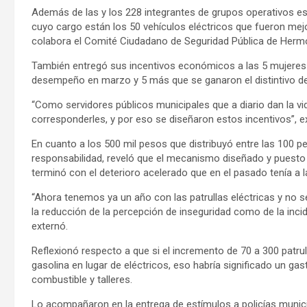
Además de las y los 228 integrantes de grupos operativos es
cuyo cargo están los 50 vehículos eléctricos que fueron mej
colabora el Comité Ciudadano de Seguridad Pública de Hermo
También entregó sus incentivos económicos a las 5 mujeres 
desempeño en marzo y 5 más que se ganaron el distintivo de p
“Como servidores públicos municipales que a diario dan la 
corresponderles, y por eso se diseñaron estos incentivos”, ex
En cuanto a los 500 mil pesos que distribuyó entre las 100 pe
responsabilidad, reveló que el mecanismo diseñado y puesto 
terminó con el deterioro acelerado que en el pasado tenía a
“Ahora tenemos ya un año con las patrullas eléctricas y no
la reducción de la percepción de inseguridad como de la incide
externó.
Reflexionó respecto a que si el incremento de 70 a 300 patru
gasolina en lugar de eléctricos, eso habría significado un g
combustible y talleres.
Lo acompañaron en la entrega de estímulos a policías munici