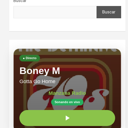
Buscar
Buscar
● Directo
Boney M
Gotta Go Home
Manzana Radio
Sonando en vivo