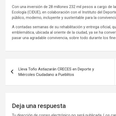
Con una inversión de 28 millones 232 mil pesos a cargo de la
Ecología (CIDUE), en colaboración con el Instituto del Deport
público, moderno, incluyente y sustentable para la convivencia
A contadas semanas de su rehabilitación y entrega oficial, q
emblemática, ubicada al oriente de la ciudad, ya se ha convert
pasar una agradable convivencia, sobre todo durante los fin
Navegación
Lleva Toño Astiazarán CRECES en Deporte y
de
Miércoles Ciudadano a Pueblitos
entradas
Deja una respuesta
Tu dirección de correo electrónico no será publicada.
Los ca