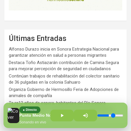
Últimas Entradas
Alfonso Durazo inicia en Sonora Estrategia Nacional para
garantizar atención en salud a personas migrantes
Destaca Toño Astiazarán contribución de Camina Segura
para mejorar percepción de seguridad en ciudadanos
Continúan trabajos de rehabilitación del colector sanitario
de 36 pulgadas en la colonia Sahuaro
Organiza Gobierno de Hermosillo Feria de Adopciones de
animales de compañía
Ts ra12 años de espera, habitantes del Río Sonora
agradecen a Durazo y Sheinbaum por construcción de
● Directo
Hospital Regional
Punto Medio Noticias con Diana Figueroa
Sonando en vivo