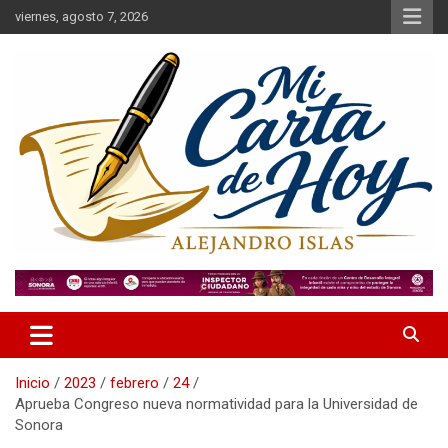
Saltar
viernes, agosto 7, 2026
al
contenido
Alejandro Islas Galarza
Mi Carta de Hoy
Inicio
2023
febrero
24
Aprueba Congreso nueva normatividad para la Universidad de
Sonora