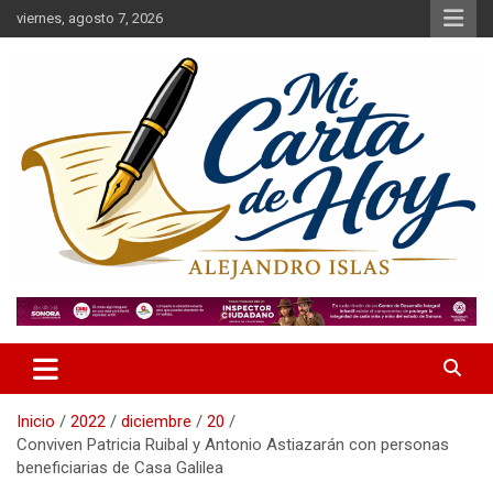
Saltar
viernes, agosto 7, 2026
al
contenido
Alejandro Islas Galarza
Mi Carta de Hoy
Inicio
2022
diciembre
20
Conviven Patricia Ruibal y Antonio Astiazarán con personas
beneficiarias de Casa Galilea