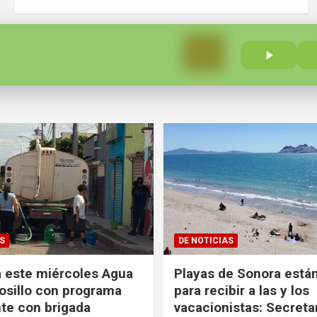
Paginación
1
2
…
de
n
entradas
S
DE NOTICIAS
 este miércoles Agua
Playas de Sonora están
sillo con programa
para recibir a las y los
te con brigada
vacacionistas: Secreta