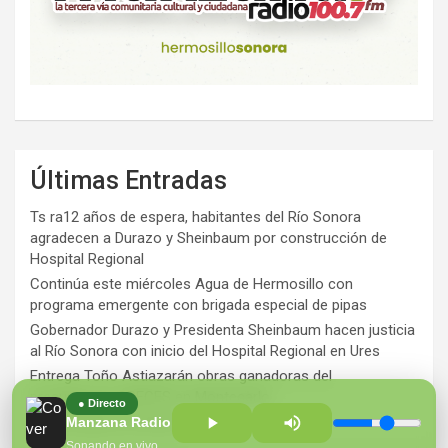
Últimas Entradas
Ts ra12 años de espera, habitantes del Río Sonora
agradecen a Durazo y Sheinbaum por construcción de
Hospital Regional
Continúa este miércoles Agua de Hermosillo con
programa emergente con brigada especial de pipas
Gobernador Durazo y Presidenta Sheinbaum hacen justicia
al Río Sonora con inicio del Hospital Regional en Ures
Entrega Toño Astiazarán obras ganadoras del
presupuesto CRECES en Montecarlo
● Directo
¡Perversidad sin límites!
Manzana Radio 100.7 FM
Sonando en vivo