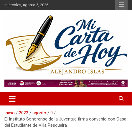
Saltar
miércoles, agosto 5, 2026
al
contenido
Alejandro Islas Galarza
Mi Carta de Hoy
Inicio
2022
agosto
9
El Instituto Sonorense de la Juventud firma convenio con Casa
del Estudiante de Villa Pesqueira