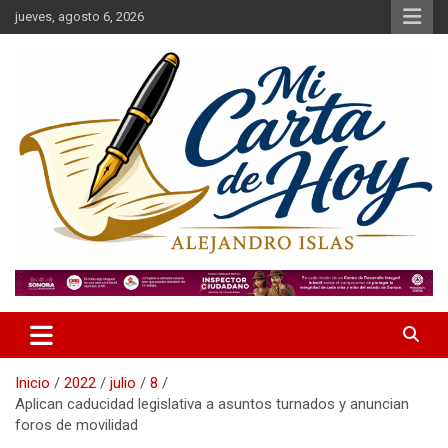
Saltar
jueves, agosto 6, 2026
al
contenido
Alejandro Islas Galarza
Mi Carta de Hoy
Inicio
2022
julio
8
Aplican caducidad legislativa a asuntos turnados y anuncian
foros de movilidad