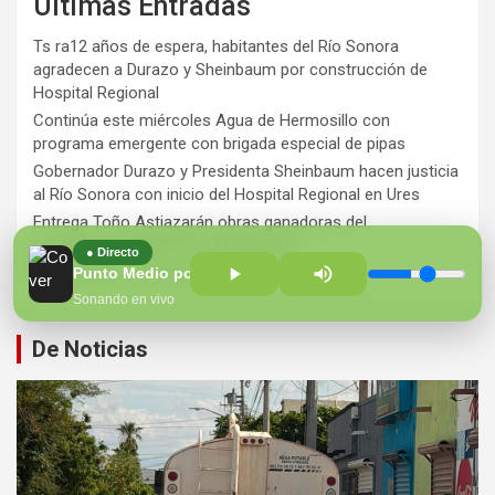
Últimas Entradas
Ts ra12 años de espera, habitantes del Río Sonora
agradecen a Durazo y Sheinbaum por construcción de
Hospital Regional
Continúa este miércoles Agua de Hermosillo con
programa emergente con brigada especial de pipas
Gobernador Durazo y Presidenta Sheinbaum hacen justicia
al Río Sonora con inicio del Hospital Regional en Ures
Entrega Toño Astiazarán obras ganadoras del
presupuesto CRECES en Montecarlo
● Directo
¡Perversidad sin límites!
Punto Medio por la Tarde
Sonando en vivo
De Noticias