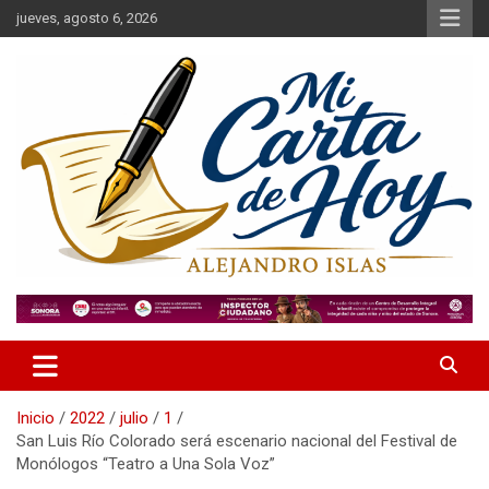
Saltar
jueves, agosto 6, 2026
al
contenido
Alejandro Islas Galarza
Mi Carta de Hoy
Inicio
2022
julio
1
San Luis Río Colorado será escenario nacional del Festival de
Monólogos “Teatro a Una Sola Voz”