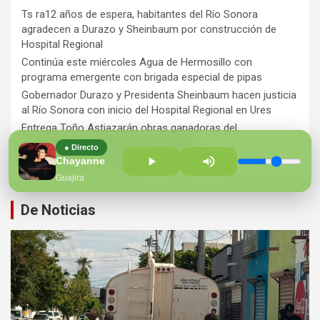
Ts ra12 años de espera, habitantes del Río Sonora
agradecen a Durazo y Sheinbaum por construcción de
Hospital Regional
Continúa este miércoles Agua de Hermosillo con
programa emergente con brigada especial de pipas
Gobernador Durazo y Presidenta Sheinbaum hacen justicia
al Río Sonora con inicio del Hospital Regional en Ures
Entrega Toño Astiazarán obras ganadoras del
presupuesto CRECES en Montecarlo
● Directo
¡Perversidad sin límites!
Chayanne
Guajira
De Noticias