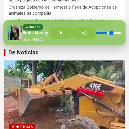
de 36 pulgadas en la colonia Sahuaro
Organiza Gobierno de Hermosillo Feria de Adopciones de
animales de compañía
Ts ra12 años de espera, habitantes del Río Sonora
agradecen a Durazo y Sheinbaum por construcción de
● Directo
Hospital Regional
Eddie Money
Baby Hold On
De Noticias
DE NOTICIAS