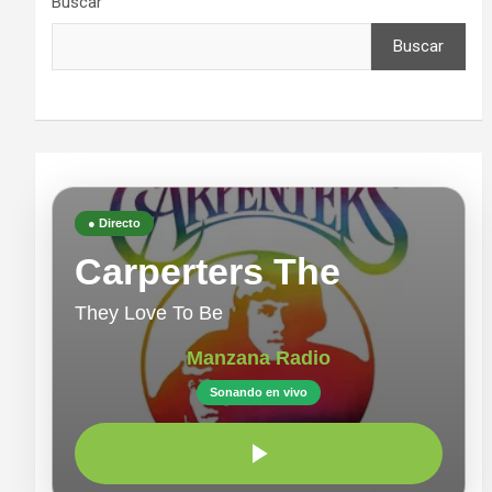
Buscar
Buscar
● Directo
Carperters The
They Love To Be
Manzana Radio
Sonando en vivo