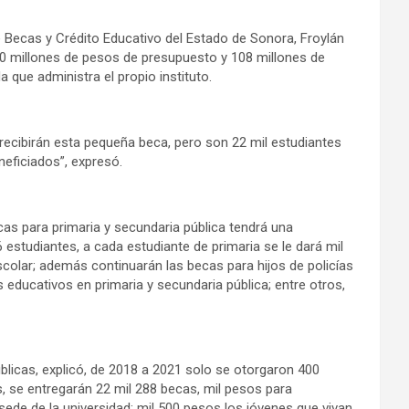
 de Becas y Crédito Educativo del Estado de Sonora, Froylán
 millones de pesos de presupuesto y 108 millones de
que administra el propio instituto.
 recibirán esta pequeña beca, pero son 22 mil estudiantes
eficiados”, expresó.
as para primaria y secundaria pública tendrá una
 estudiantes, a cada estudiante de primaria se le dará mil
scolar; además continuarán las becas para hijos de policías
 educativos en primaria y secundaria pública; entre otros,
blicas, explicó, de 2018 a 2021 solo se otorgaron 400
 se entregarán 22 mil 288 becas, mil pesos para
sede de la universidad; mil 500 pesos los jóvenes que vivan