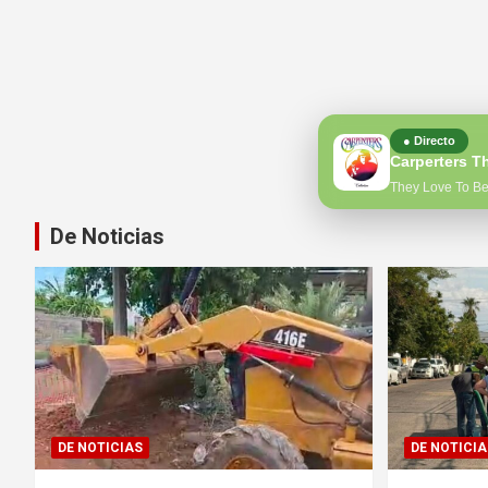
● Directo
Carperters T
They Love To B
De Noticias
DE NOTICIAS
DE NOTICIA