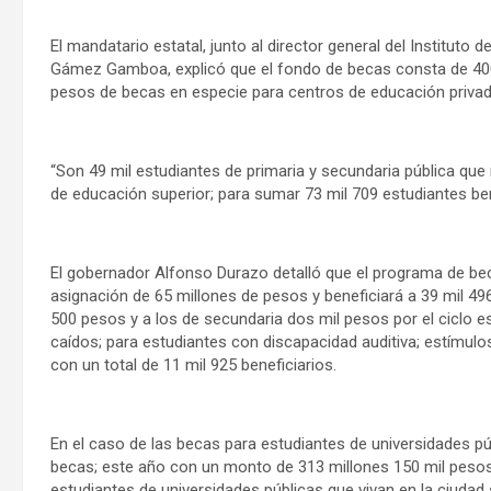
El mandatario estatal, junto al director general del Instituto
Gámez Gamboa, explicó que el fondo de becas consta de 400
pesos de becas en especie para centros de educación privada 
“Son 49 mil estudiantes de primaria y secundaria pública que
de educación superior; para sumar 73 mil 709 estudiantes ben
El gobernador Alfonso Durazo detalló que el programa de bec
asignación de 65 millones de pesos y beneficiará a 39 mil 496
500 pesos y a los de secundaria dos mil pesos por el ciclo e
caídos; para estudiantes con discapacidad auditiva; estímulos
con un total de 11 mil 925 beneficiarios.
En el caso de las becas para estudiantes de universidades pú
becas; este año con un monto de 313 millones 150 mil pesos,
estudiantes de universidades públicas que vivan en la ciudad 