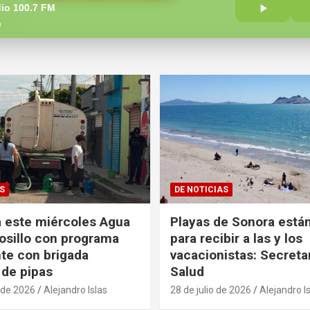
io 100.7 FM
o
S
DE NOTICIAS
 este miércoles Agua
Playas de Sonora están
sillo con programa
para recibir a las y los
te con brigada
vacacionistas: Secreta
 de pipas
Salud
 de 2026
Alejandro Islas
28 de julio de 2026
Alejandro I