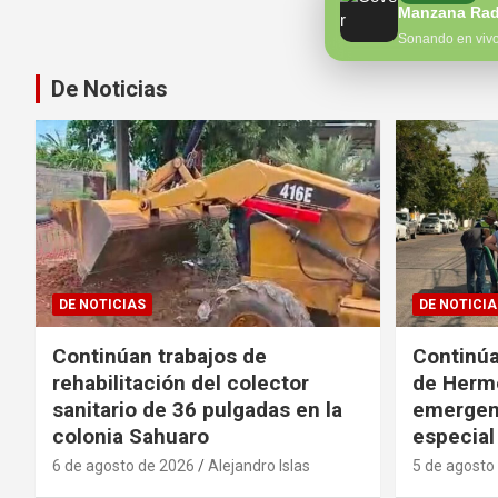
Manzana Rad
Sonando en viv
De Noticias
DE NOTICIAS
DE NOTICIA
Continúan trabajos de
Continúa
rehabilitación del colector
de Hermo
sanitario de 36 pulgadas en la
emergen
colonia Sahuaro
especial
6 de agosto de 2026
Alejandro Islas
5 de agosto