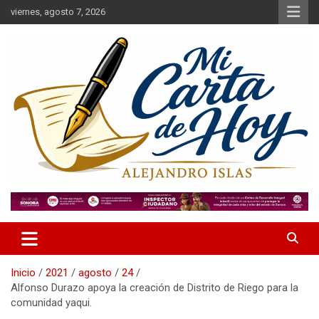
Saltar
viernes, agosto 7, 2026
al
contenido
Alejandro Islas Galarza
Mi Carta de Hoy
Inicio
2021
agosto
24
Alfonso Durazo apoya la creación de Distrito de Riego para la
comunidad yaqui.