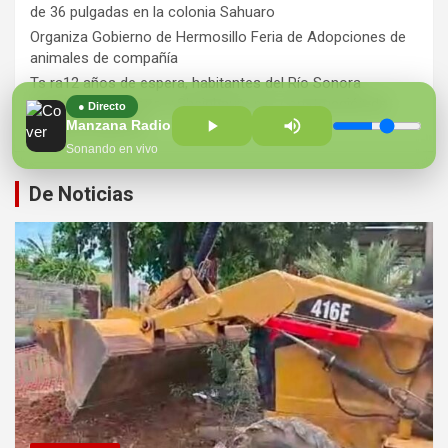
de 36 pulgadas en la colonia Sahuaro
Organiza Gobierno de Hermosillo Feria de Adopciones de
animales de compañía
Ts ra12 años de espera, habitantes del Río Sonora
agradecen a Durazo y Sheinbaum por construcción de
● Directo
Hospital Regional
Manzana Radio 100.7 FM
Sonando en vivo
De Noticias