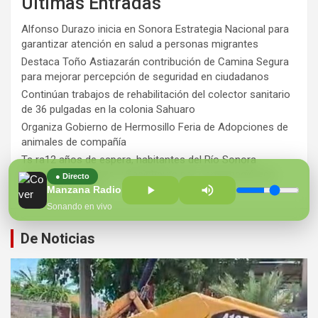
Últimas Entradas
Alfonso Durazo inicia en Sonora Estrategia Nacional para
garantizar atención en salud a personas migrantes
Destaca Toño Astiazarán contribución de Camina Segura
para mejorar percepción de seguridad en ciudadanos
Continúan trabajos de rehabilitación del colector sanitario
de 36 pulgadas en la colonia Sahuaro
Organiza Gobierno de Hermosillo Feria de Adopciones de
animales de compañía
Ts ra12 años de espera, habitantes del Río Sonora
agradecen a Durazo y Sheinbaum por construcción de
● Directo
Hospital Regional
Manzana Radio 100.7 FM
Sonando en vivo
De Noticias