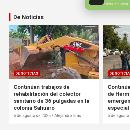
Salsa con coco 
De Noticias
DE NOTICIAS
DE NOTICIA
Continúan trabajos de
Continúa
rehabilitación del colector
de Hermo
sanitario de 36 pulgadas en la
emergen
colonia Sahuaro
especial
6 de agosto de 2026
Alejandro Islas
5 de agosto