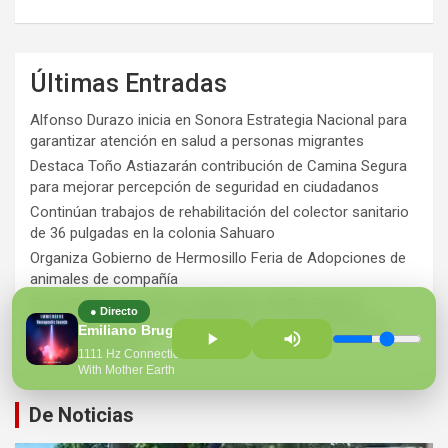
Últimas Entradas
Alfonso Durazo inicia en Sonora Estrategia Nacional para
garantizar atención en salud a personas migrantes
Destaca Toño Astiazarán contribución de Camina Segura
para mejorar percepción de seguridad en ciudadanos
Continúan trabajos de rehabilitación del colector sanitario
de 36 pulgadas en la colonia Sahuaro
Organiza Gobierno de Hermosillo Feria de Adopciones de
animales de compañía
Ts ra12 años de espera, habitantes del Río Sonora
● Directo
agradecen a Durazo y Sheinbaum por construcción de
Emiliano Bruguera
Hospital Regional
1111 Hz Connection
With Mother Earth
De Noticias