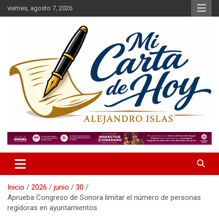
Saltar
viernes, agosto 7, 2026
al
contenido
Alejandro Islas Galarza
Mi Carta de Hoy
Inicio
2026
junio
30
Aprueba Congreso de Sonora limitar el número de personas
regidoras en ayuntamientos