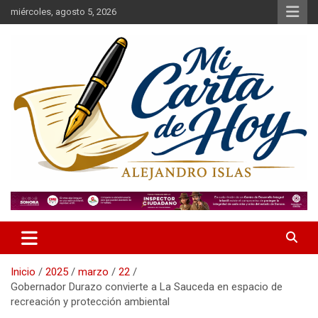
Saltar
miércoles, agosto 5, 2026
al
contenido
Alejandro Islas Galarza
Mi Carta de Hoy
Inicio
2025
marzo
22
Gobernador Durazo convierte a La Sauceda en espacio de
recreación y protección ambiental