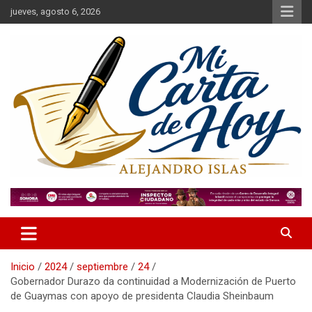
Saltar
jueves, agosto 6, 2026
al
contenido
Alejandro Islas Galarza
Mi Carta de Hoy
Inicio
2024
septiembre
24
Gobernador Durazo da continuidad a Modernización de Puerto
de Guaymas con apoyo de presidenta Claudia Sheinbaum