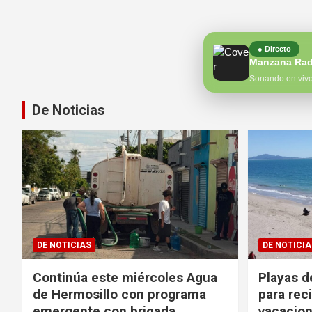
● Directo
Manzana Rad
Sonando en viv
De Noticias
DE NOTICIAS
DE NOTICIA
Continúa este miércoles Agua
Playas d
de Hermosillo con programa
para reci
emergente con brigada
vacacion