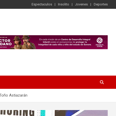
Espectaculos
Insolito
Jovenes
Deportes
: Toño Astiazarán