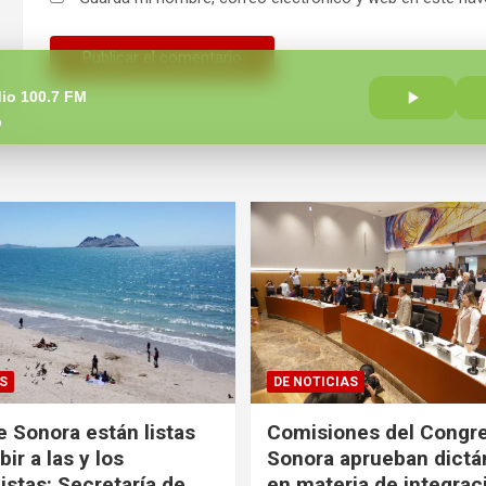
io 100.7 FM
o
S
DE NOTICIAS
e Sonora están listas
Comisiones del Congr
bir a las y los
Sonora aprueban dict
istas: Secretaría de
en materia de integrac