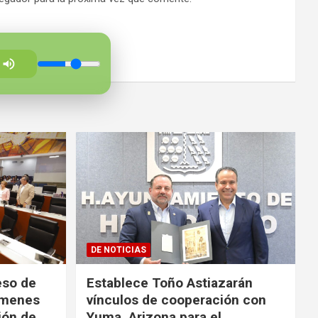
DE NOTICIAS
eso de
Establece Toño Astiazarán
ámenes
vínculos de cooperación con
ión de
Yuma, Arizona para el