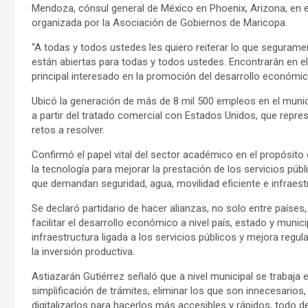
Mendoza, cónsul general de México en Phoenix, Arizona, en el
organizada por la Asociación de Gobiernos de Maricopa.
“A todas y todos ustedes les quiero reiterar lo que seguramen
están abiertas para todas y todos ustedes. Encontrarán en el 
principal interesado en la promoción del desarrollo económico
Ubicó la generación de más de 8 mil 500 empleos en el munic
a partir del tratado comercial con Estados Unidos, que repr
retos a resolver.
Confirmó el papel vital del sector académico en el propósito 
la tecnología para mejorar la prestación de los servicios pú
que demandan seguridad, agua, movilidad eficiente e infraest
Se declaró partidario de hacer alianzas, no solo entre países,
facilitar el desarrollo económico a nivel país, estado y munic
infraestructura ligada a los servicios públicos y mejora regula
la inversión productiva.
Astiazarán Gutiérrez señaló que a nivel municipal se trabaja 
simplificación de trámites, eliminar los que son innecesario
digitalizarlos para hacerlos más accesibles y rápidos, todo d