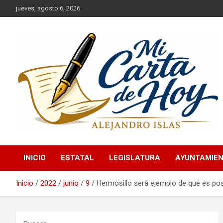
Saltar
jueves, agosto 6, 2026
al
contenido
Alejandro Islas Galarza
Mi Carta de Hoy
INICIO
ESTATAL
LEGISLATURA
AYUNTAMIE
Inicio
2022
junio
9
Hermosillo será ejemplo de que es posi