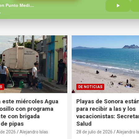
El Patrullero en Punto Medio con Carlos Romero
o
S
DE NOTICIAS
 este miércoles Agua
Playas de Sonora están
sillo con programa
para recibir a las y los
te con brigada
vacacionistas: Secreta
 de pipas
Salud
 de 2026
Alejandro Islas
28 de julio de 2026
Alejandro I